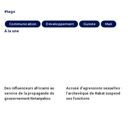
#tags
Communication
Développement
Guinée
Mali
À la une
Des influenceurs africains au
Accusé d’agressions sexuelles :
service de la propagande du
l’archevêque de Rabat suspend
gouvernement Netanyahou
ses fonctions