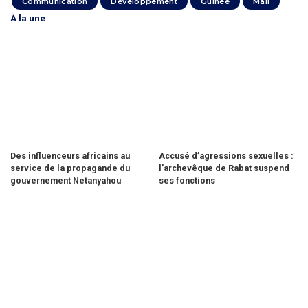
Communication
Développement
Guinée
Mali
À la une
Des influenceurs africains au
Accusé d’agressions sexuelles :
service de la propagande du
l’archevêque de Rabat suspend
gouvernement Netanyahou
ses fonctions