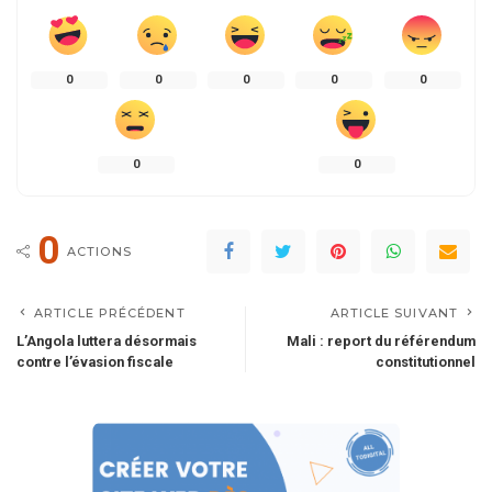
0
0
0
0
0
0
0
0
ACTIONS
ARTICLE PRÉCÉDENT
ARTICLE SUIVANT
L’Angola luttera désormais
Mali : report du référendum
contre l’évasion fiscale
constitutionnel