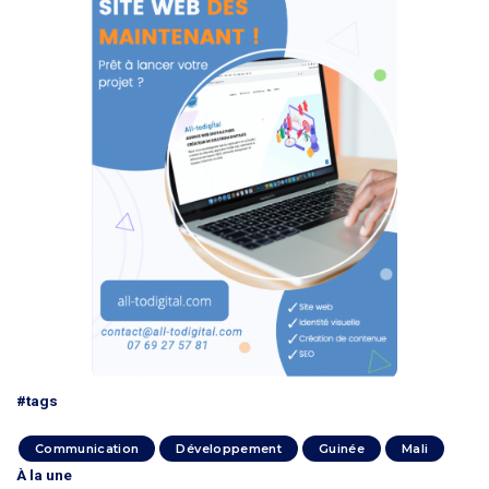
#tags
Communication
Développement
Guinée
Mali
À la une