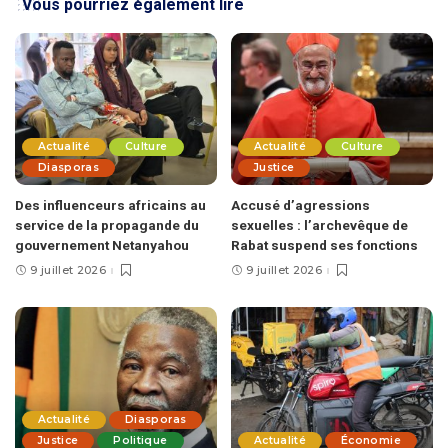
Vous pourriez également lire
Actualité
Culture
Actualité
Culture
Diasporas
Justice
Des influenceurs africains au
Accusé d’agressions
service de la propagande du
sexuelles : l’archevêque de
gouvernement Netanyahou
Rabat suspend ses fonctions
9 juillet 2026
9 juillet 2026
Actualité
Diasporas
Justice
Politique
Actualité
Économie