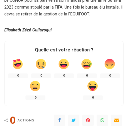
Le CONOR pour sa part verra son mandat prendre fin le 30 avril
2023 comme stipulé par la FIFA. Une fois le bureau élu installé, il
devra se retirer de la gestion de la FEGUIFOOT.
Elisabeth Zézé Guilavogui
Quelle est votre réaction ?
0
0
0
0
0
0
0
0
ACTIONS