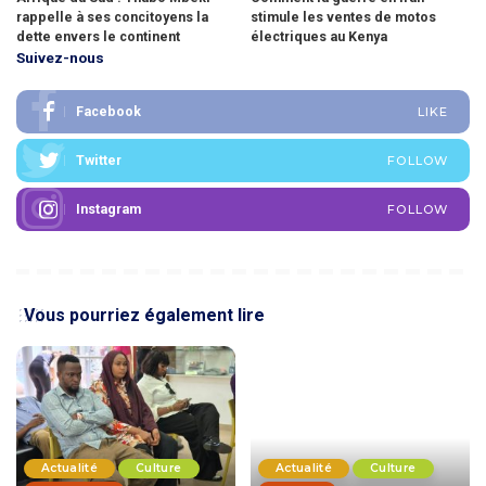
rappelle à ses concitoyens la
stimule les ventes de motos
dette envers le continent
électriques au Kenya
Suivez-nous
Facebook
LIKE
Twitter
FOLLOW
Instagram
FOLLOW
Vous pourriez également lire
Actualité
Culture
Actualité
Culture